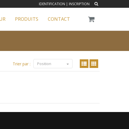
IDENTIFICATION
|
INSCRIPTION
UR
PRODUITS
CONTACT
Trier par :
Position