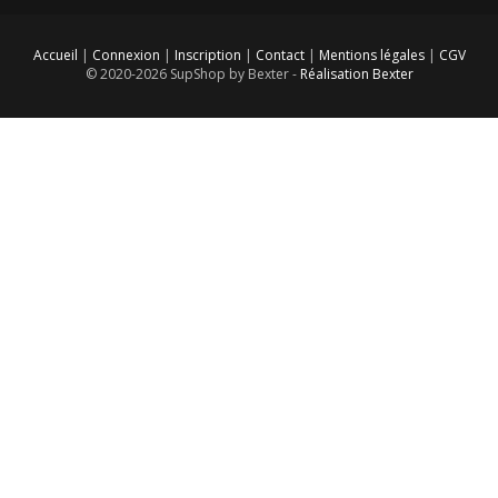
Accueil
|
Connexion
|
Inscription
|
Contact
|
Mentions légales
|
CGV
© 2020-2026 SupShop by Bexter -
Réalisation Bexter