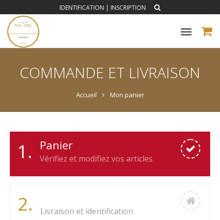
IDENTIFICATION
|
INSCRIPTION
Toggle
navigat
COMMANDE ET LIVRAISON
Accueil
Mon panier
Panier
1.
Vérifiez et modifiez vos articles
Commander
2.
Livraison et identification