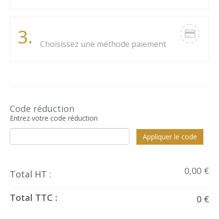
Paiement
3.
Choisissez une méthode paiement
TOTAL
TOTAL
ARTICLE
QUANTITÉ
HT
TTC
Code réduction
Entrez votre code réduction
Appliquer le code
0,00 €
Total HT :
Total TTC :
0 €